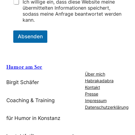
Ich willige ein, dass diese Website meine
e
übermittelten Informationen speichert,
r
sodass meine Anfrage beantwortet werden
t
…
kann.
I
c
Absenden
h
Humor am See
Über mich
Habrakadabra
Birgit Schäfer
Kontakt
Presse
Coaching & Training
Impressum
Datenschutzerklärung
für Humor in Konstanz