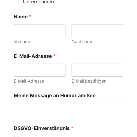
Unternehmen
i
Name
*
n
t
e
r
e
Vorname
Nachname
s
s
E-Mail-Adresse
*
i
e
r
t
E-Mail-Adresse
E-Mail bestätigen
…
i
n
Meine Message an Humor am See
t
e
r
e
s
s
DSGVO-Einverständnis
*
i